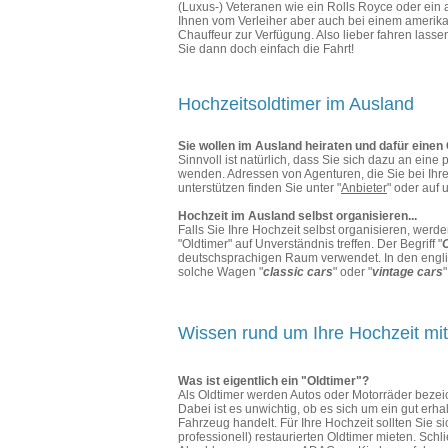
(Luxus-) Veteranen wie ein Rolls Royce oder ein 
Ihnen vom Verleiher aber auch bei einem amerika
Chauffeur zur Verfügung. Also lieber fahren lass
Sie dann doch einfach die Fahrt!
Hochzeitsoldtimer im Ausland
Sie wollen im Ausland heiraten und dafür einen
Sinnvoll ist natürlich, dass Sie sich dazu an eine 
wenden. Adressen von Agenturen, die Sie bei Ihr
unterstützen finden Sie unter "
Anbieter
" oder auf 
Hochzeit im Ausland selbst organisieren...
Falls Sie Ihre Hochzeit selbst organisieren, werd
"Oldtimer" auf Unverständnis treffen. Der Begriff "
deutschsprachigen Raum verwendet. In den engl
solche Wagen "
classic cars
" oder "
vintage cars
"
Wissen rund um Ihre Hochzeit mit
Was ist eigentlich ein "Oldtimer"?
Als Oldtimer werden Autos oder Motorräder bezeich
Dabei ist es unwichtig, ob es sich um ein gut erha
Fahrzeug handelt. Für Ihre Hochzeit sollten Sie si
professionell) restaurierten Oldtimer mieten. Schli