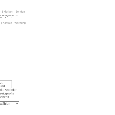
n
|
Merken
|
Senden
s
|
Kontakt
|
Werbung
te Anbieter
eitsprofis
chzeit...