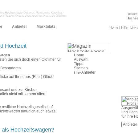
Ihre Hochzeit (wie Oldtimer, Veteranen, Klassiker)
Drucke
tos), Wagen (Hochzeitswagen) un Hochzeit-Oldtimer
er
Anbieter
Marktplatz
Home
|
Hilfe
|
Link
nd Hochzeit
Home
swagen
Auswahl
en Sie sich doch einen Oldtimer für
Tipps
Sitemap
z Besonderes.
Anbieter
Blicke auf Ihr neues (Ehe-) Glück!
esamt und zur Kirche.
ich nicht mit seinem alten
 restliche Hochzeitsgesellschaft
Ausgewähl
zeitswagen
natürlich auch etwas
und Hochz
für Ihre Ho
r als Hochzeitswagen?