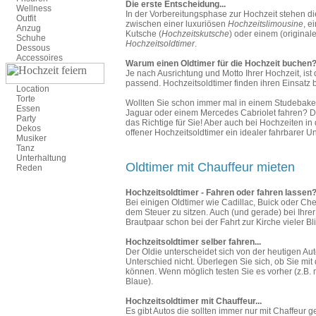
Die erste Entscheidung...
Wellness
In der Vorbereitungsphase zur Hochzeit stehen di
Outfit
zwischen einer luxuriösen
Hochzeitslimousine
, e
Anzug
Kutsche (
Hochzeitskutsche
) oder einem (originale
Schuhe
Hochzeitsoldtimer
.
Dessous
Accessoires
Warum einen Oldtimer für die Hochzeit buchen
Je nach Ausrichtung und Motto Ihrer Hochzeit, ist
passend. Hochzeitsoldtimer finden ihren Einsatz b
Location
Torte
Wollten Sie schon immer mal in einem Studebaker,
Essen
Jaguar oder einem Mercedes Cabriolet fahren? Da
Party
das Richtige für Sie! Aber auch bei Hochzeiten in
Dekos
offener Hochzeitsoldtimer ein idealer fahrbarer Un
Musiker
Tanz
Unterhaltung
Oldtimer mit Chauffeur mieten
Reden
Hochzeitsoldtimer - Fahren oder fahren lassen
Bei einigen Oldtimer wie Cadillac, Buick oder Chev
dem Steuer zu sitzen. Auch (und gerade) bei Ihrer
Brautpaar schon bei der Fahrt zur Kirche vieler Bli
Hochzeitsoldtimer selber fahren...
Der Oldie unterscheidet sich von der heutigen Au
Unterschied nicht. Überlegen Sie sich, ob Sie mit
können. Wenn möglich testen Sie es vorher (z.B.
Blaue).
Hochzeitsoldtimer mit Chauffeur...
Es gibt Autos die sollten immer nur mit Chaffeur 