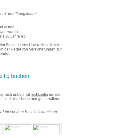
..
kern
" und "
Yougtimern
"
aut wurde
ebaut wurde
als 30 Jahre ist
eim Buchen Ihres Hochzeitsoldtimer
 in der Regel von Versicherungen zur
endet.
eitig buchen
tig, sich unbedingt
rechtzeitig
um die
sind historische und gut erhaltene
 Jahr vor dem Hochzeitstermin an