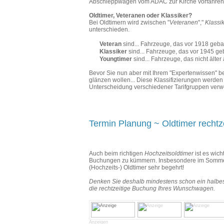
Abschleppwagen vom ADAC zur Kirche vorfahren.
Oldtimer, Veteranen oder Klassiker?
Bei Oldtimern wird zwischen "
Veteranen
","
Klassi
unterschieden.
Veteran
sind... Fahrzeuge, das vor 1918 geb
Klassiker
sind... Fahrzeuge, das vor 1945 g
Youngtimer
sind... Fahrzeuge, das nicht älter 
Bevor Sie nun aber mit Ihrem "Expertenwissen" b
glänzen wollen... Diese Klassifizierungen werden
Unterscheidung verschiedener Tarifgruppen verw
Termin Planung ~ Oldtimer rechtz
Auch beim richtigen
Hochzeitsoldtimer
ist es wich
Buchungen zu kümmern. Insbesondere im Sommer 
(Hochzeits-) Oldtimer sehr begehrt!
Denken Sie deshalb mindestens schon ein halbes
die rechtzeitige Buchung Ihres Wunschwagen.
Anzeigen