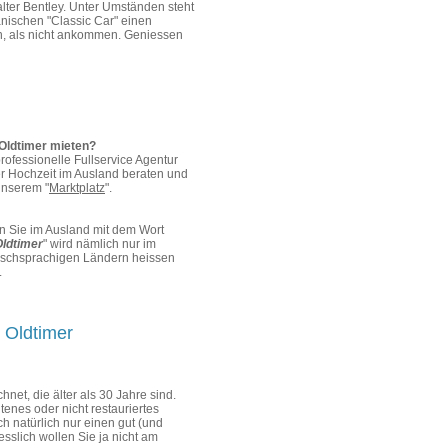
alter Bentley. Unter Umständen steht
nischen "Classic Car" einen
en, als nicht ankommen. Geniessen
 Oldtimer mieten?
professionelle Fullservice Agentur
er Hochzeit im Ausland beraten und
unserem "
Marktplatz
".
en Sie im Ausland mit dem Wort
Oldtimer
" wird nämlich nur im
ischsprachigen Ländern heissen
.
 Oldtimer
net, die älter als 30 Jahre sind.
ltenes oder nicht restauriertes
ch natürlich nur einen gut (und
esslich wollen Sie ja nicht am