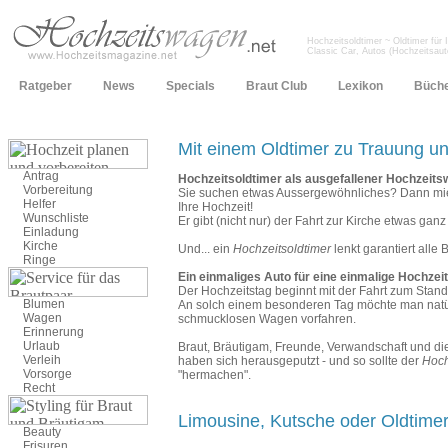
Hochzeitsoldtimer ~ Oldtimer für 
Classic Car, Autos (Hochzeitsau
Ratgeber
News
Specials
Braut Club
Lexikon
Büch
Mit einem Oldtimer zu Trauung u
Antrag
Hochzeitsoldtimer als ausgefallener Hochzeit
Vorbereitung
Sie suchen etwas Aussergewöhnliches? Dann miet
Helfer
Ihre Hochzeit!
Wunschliste
Er gibt (nicht nur) der Fahrt zur Kirche etwas gan
Einladung
Kirche
Und... ein
Hochzeitsoldtimer
lenkt garantiert alle 
Ringe
Ein einmaliges Auto für eine einmalige Hochzeit
Der Hochzeitstag beginnt mit der Fahrt zum Stand
Blumen
An solch einem besonderen Tag möchte man natürl
Wagen
schmucklosen Wagen vorfahren.
Erinnerung
Urlaub
Braut, Bräutigam, Freunde, Verwandschaft und die
Verleih
haben sich herausgeputzt - und so sollte der
Hoch
Vorsorge
"hermachen".
Recht
Limousine, Kutsche oder Oldtime
Beauty
Frisuren