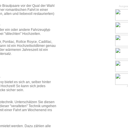
e Brautpaare vor der Qual der Wahl
Ausgew
iner romantischen Fahrt in einer
n, alten und liebevoll restaurierten)
?
 der ein oder andere Fahrzeugtyp
ei "stilechten" Hochzeiten.
 Pontiac, Rollce Royce, Cadillac,
nn ist ein Hochzeitsoldtimer genau
 der wärmeren Jahreszeit ist ein
tersatz.
?
y bietet es sich an, selber hinter
 Hochzeit! So kann sich jedes
cke sicher sein.
totechnik. Unterschätzen Sie diesen
 dieser "veralteten" Technik umgehen
 mit einer Fahrt am Wochenend ins
gemietet werden. Dazu zählen alle